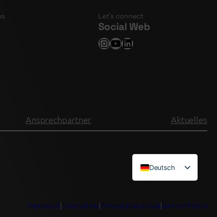
ms
Let’s connect
Social Web
Instagram
YouTube
LinkedIn
Ansprechpartner
Aktuelles
Deutsch
English (UK)
Impressum
|
Datenschutz
|
Hinweisgeberschutz
|
Barrierefreiheit