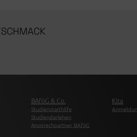
GESCHMACK
BAföG & Co.
Kita
Studienstarthilfe
Anmeldu
Studiendarlehen
Ansprechpartner BAföG