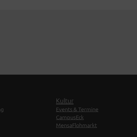
Kultur
ng
Events & Termine
CampusEck
MensaFlohmarkt