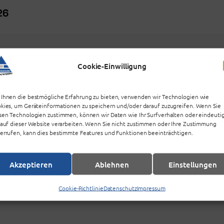
26
se gastronomische Einrichtung ist an diesem Tag geschlos
Cookie-Einwilligung
Ihnen die bestmögliche Erfahrung zu bieten, verwenden wir Technologien wie
kies, um Geräteinformationen zu speichern und/oder darauf zuzugreifen. Wenn Sie
sen Technologien zustimmen, können wir Daten wie Ihr Surfverhalten oder eindeuti
 auf dieser Website verarbeiten. Wenn Sie nicht zustimmen oder Ihre Zustimmung
errufen, kann dies bestimmte Features und Funktionen beeinträchtigen.
Akzeptieren
Ablehnen
Einstellungen
he die Möglichkeit der Kreuzkontamination mit glutenhal
Cookie-Richtlinie
Datenschutz
Impressum