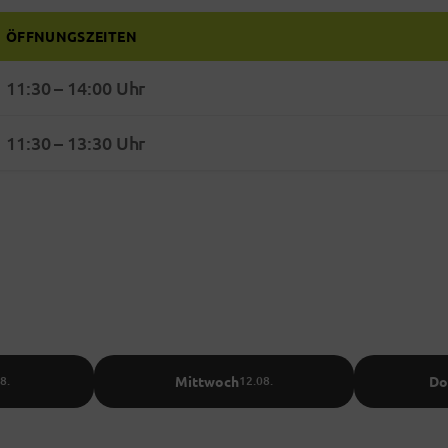
ÖFFNUNGSZEITEN
1:30 bis 14:00 Uhr geöffnet
11:30 – 14:00 Uhr
11:30 – 13:30 Uhr
Mittwoch
Do
8.
12.08.