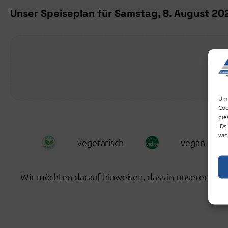
Unser Speiseplan für Samstag, 8. August 20
Die
Um 
Coo
die
IDs
wid
vegetarisch
vegan
Wir möchten darauf hinweisen, dass in unserer Küc