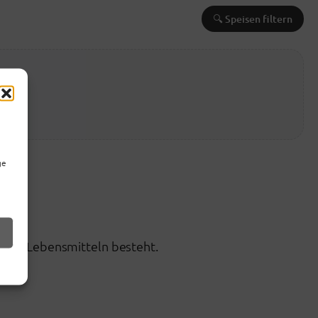
🔍 Speisen filtern
sen.
ge
tigen Lebensmitteln besteht.