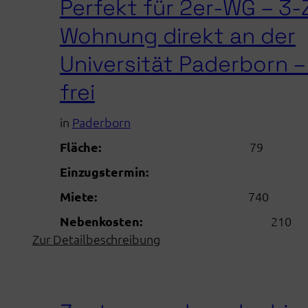
Perfekt für 2er-WG – 3
Zimmer-
Wohnung
Wohnung direkt an der
mit
Universität Paderborn – 
Balkon
Paderborn
frei
in
Paderborn
Fläche:
79
Einzugstermin:
Miete:
740
Nebenkosten:
210
:
Zur Detailbeschreibung
Perfekt
für
2er-