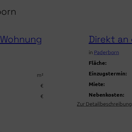
born
r-Wohnung
Direkt an 
in
Paderborn
Fläche:
Einzugstermin:
m²
Miete:
€
Nebenkosten:
€
Zur Detailbeschreibung