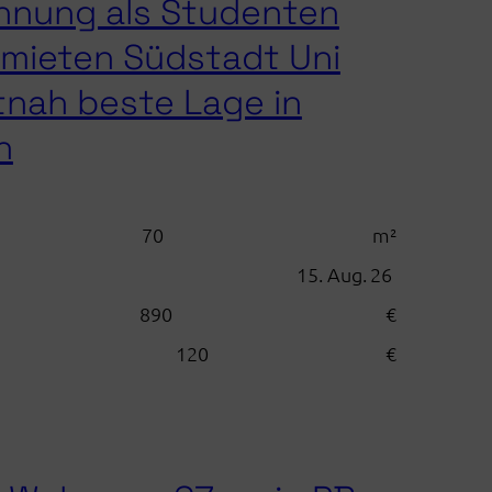
hnung als Studenten
Uni
mieten Südstadt Uni
nah beste Lage in
n
70
m²
15. Aug. 26
890
€
120
€
:
3
ZKB
Wohnung