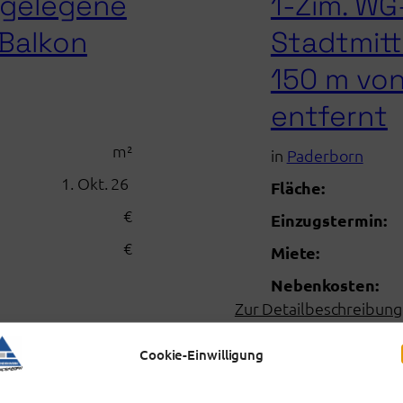
 gelegene
1-Zim. W
Balkon
Stadtmitt
150 m von
entfernt
m²
in
Paderborn
1. Okt. 26
Fläche:
€
Einzugstermin:
€
Miete:
Nebenkosten:
Zur Detailbeschreibung
Cookie-Einwilligung