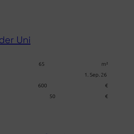
der Uni
65
m²
1. Sep. 26
600
€
50
€
:
Direkt
an
der