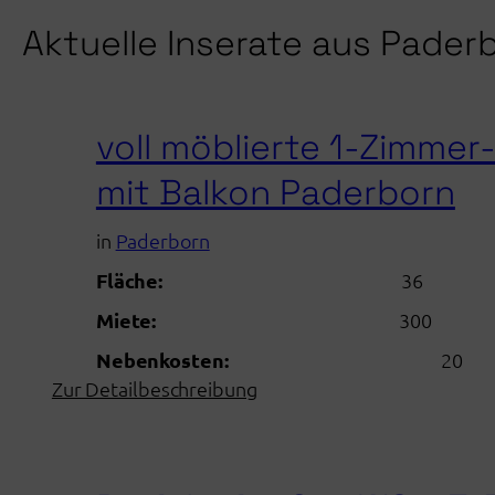
Aktuelle Inserate aus Pader
voll möblierte 1-Zimme
mit Balkon Paderborn
in
Paderborn
Fläche:
36
Miete:
300
Nebenkosten:
20
:
Zur Detailbeschreibung
voll
möblierte
1-