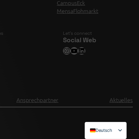
CampusEck
MensaFlohmarkt
ms
Let’s connect
Social Web
Instagram
YouTube
LinkedIn
Ansprechpartner
Aktuelles
Deutsch