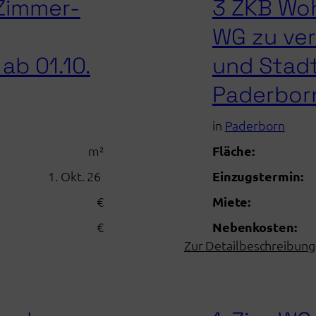
-Zimmer-
3 ZKB Wo
WG zu ver
ab 01.10.
und Stadt
Paderbor
in
Paderborn
m²
Fläche:
1. Okt. 26
Einzugstermin:
€
Miete:
€
Nebenkosten:
Zur Detailbeschreibung