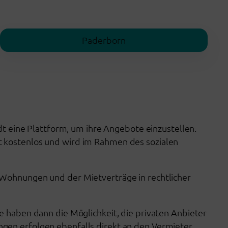
3-
room
shared
Paderborn
apartment
 eine Plattform, um ihre Angebote einzustellen.
t kostenlos und wird im Rahmen des sozialen
 Wohnungen und der Mietverträge in rechtlicher
e haben dann die Möglichkeit, die privaten Anbieter
gen erfolgen ebenfalls direkt an den Vermieter.