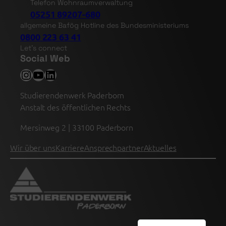
Telefon Wohnraumverwaltung
05251 89207-680
allgemeine Bafög Hotline des Bundesministeriums
0800 223 63 41
Let’s connect
Social Web
Instagram
YouTube
LinkedIn
Studierendenwerk Paderborn
Anstalt des öffentlichen Rechts
Mersinweg 2 | 33100 Paderborn
Wir über uns
Karriere
Ansprechpartner
Aktuelles