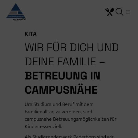
Zum
Inhalt
springen
KITA
WIR FÜR DICH UND
DEINE FAMILIE
–
BETREUUNG IN
CAMPUSNÄHE
Um Studium und Beruf mit dem
Familienalltag zu vereinen, sind
campusnahe Betreuungsmöglichkeiten für
Kinder essenziell.
Als Studierendenwerk Paderborn sind wir