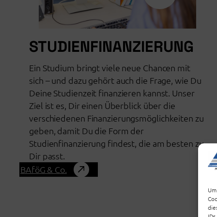
STUDIENFINANZIERUNG
Ein Studium bringt viele neue Chancen mit
sich – und dazu gehört auch die Frage, wie Du
Deine Studienzeit finanzieren kannst. Unser
Ziel ist es, Dir einen Überblick über die
verschiedenen Finanzierungsmöglichkeiten zu
geben, damit Du die Form der
Studienfinanzierung findest, die am besten zu
Dir passt.
BAföG & Co.
Um 
Coo
die
IDs