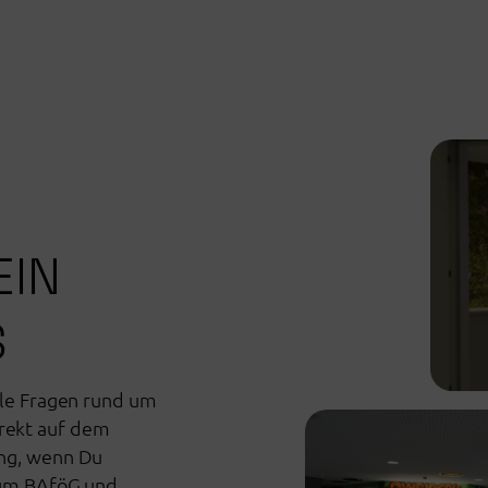
EIN
S
lle Fragen rund um
rekt auf dem
ung, wenn Du
s um BAföG und