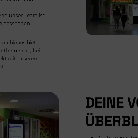
ht: Unser Team ist
e*n passenden
ber hinaus bieten
n Themen an, bei
ekt mit unseren
st.
DEINE V
ÜBERBL
Zentrale Beratu