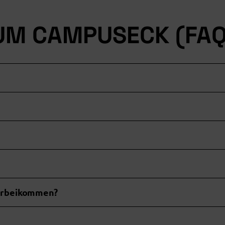
UM CAMPUSECK (FAQ
vorbeikommen?
afög-digital.de