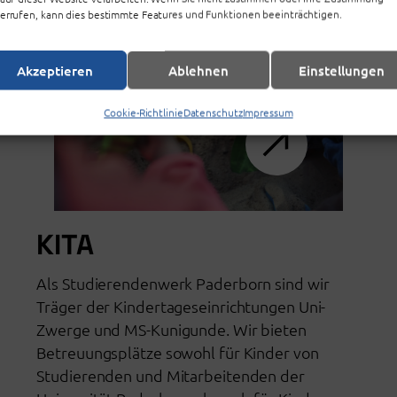
errufen, kann dies bestimmte Features und Funktionen beeinträchtigen.
Akzeptieren
Ablehnen
Einstellungen
Cookie-Richtlinie
Datenschutz
Impressum
KITA
Als Studierendenwerk Paderborn sind wir
Träger der Kindertageseinrichtungen Uni-
Zwerge und MS-Kunigunde. Wir bieten
Betreuungsplätze sowohl für Kinder von
Studierenden und Mitarbeitenden der