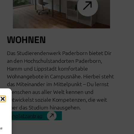
WOHNEN
Das Studierendenwerk Paderborn bietet Dir
an den Hochschulstandorten Paderborn,
Hamm und Lippstadt komfortable
Wohnangebote in Campusnähe. Hierbei steht
das Miteinander im Mittelpunkt – Du lernst
Menschen aus aller Welt kennen und
entwickelst soziale Kompetenzen, die weit
über das Studium hinausgehen.
Wohnplatzantrag
ge