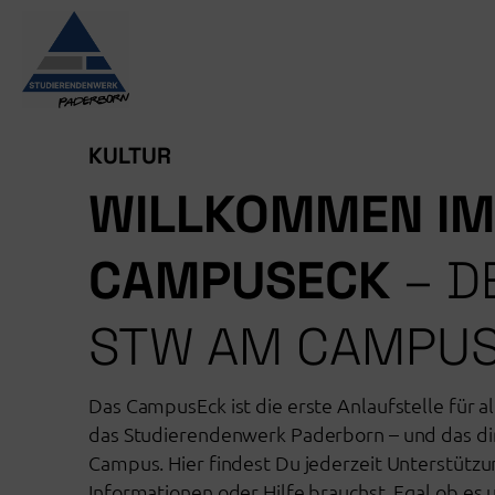
Zum
Inhalt
springen
KULTUR
WILLKOMMEN IM
CAMPUSECK
– D
STW AM CAMPU
Das CampusEck ist die erste Anlaufstelle für a
das Studierendenwerk Paderborn – und das di
Campus. Hier findest Du jederzeit Unterstütz
Informationen oder Hilfe brauchst. Egal ob e