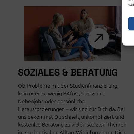
wid
SOZIALES & BERATUNG
Ob Probleme mit der Studienfinanzierung,
kein oder zu wenig BAföG, Stress mit
Nebenjobs oder persönliche
Herausforderungen – wir sind für Dich da. Bei
uns bekommst Du schnell, unkompliziert und
kostenlos Beratung zu vielen sozialen Themen
im studentischen Alltag. Wir informieren Dich