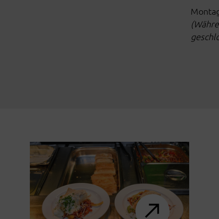
Montag 
(Währe
geschlo