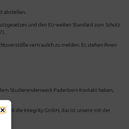
d abstellen.
utzgesetzes und den EU-weiten Standard zum Schutz
7).
htsverstöße vertraulich zu melden. Es stehen Ihnen
t dem Studierendenwerk Paderborn Kontakt haben,
icht die Integrity GmbH, das ist unsere mit der