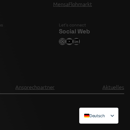
MensaFlohmarkt
ms
Let’s connect
Social Web
Instagram
YouTube
LinkedIn
Ansprechpartner
Aktuelles
Deutsch
English (UK)