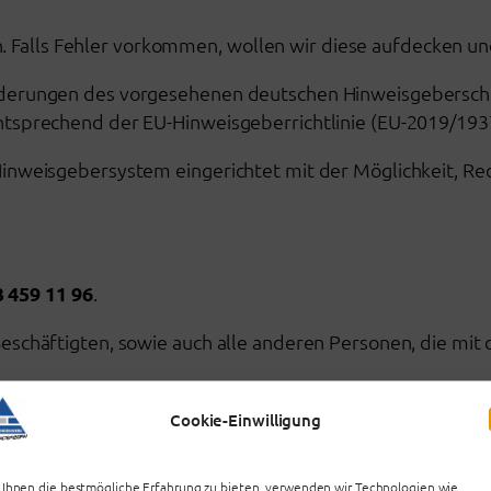
n. Falls Fehler vorkommen, wollen wir diese aufdecken un
derungen des vorgesehenen deutschen Hinweisgebersch
tsprechend der EU-Hinweisgeberrichtlinie (EU-2019/193
nweisgebersystem eingerichtet mit der Möglichkeit, Rec
3 459 11 96
.
eschäftigten, sowie auch alle anderen Personen, die mi
im Meldeportal oder der Hotline eingehende Meldung erre
Cookie-Einwilligung
le.
Ihnen die bestmögliche Erfahrung zu bieten, verwenden wir Technologien wie