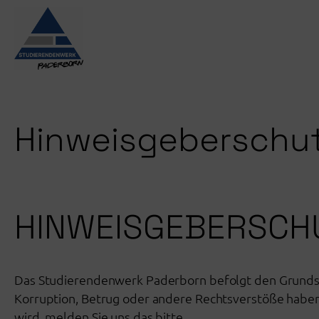
Zum
Inhalt
springen
Hinweisgeberschu
HINWEISGEBERSCH
Das Studierendenwerk Paderborn befolgt den Grundsa
Korruption, Betrug oder andere Rechtsverstöße haben d
wird, melden Sie uns das bitte.