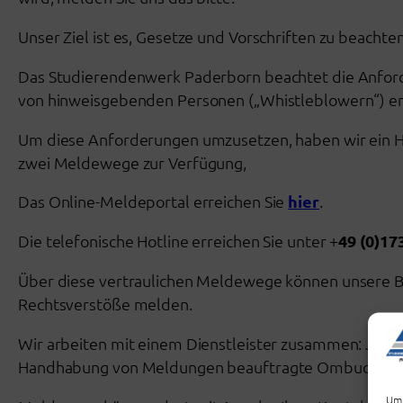
Unser Ziel ist es, Gesetze und Vorschriften zu beachte
Das Studierendenwerk Paderborn beachtet die Anfor
von hinweisgebenden Personen („Whistleblowern“) en
Um diese Anforderungen umzusetzen, haben wir ein Hi
zwei Meldewege zur Verfügung,
Das Online-Meldeportal erreichen Sie
hier
.
Die telefonische Hotline erreichen Sie unter +
49 (0)17
Über diese vertraulichen Meldewege können unsere B
Rechtsverstöße melden.
Wir arbeiten mit einem Dienstleister zusammen: Jede 
Handhabung von Meldungen beauftragte Ombudsstel
Um 