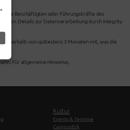
ge
ss die Beschäftigten oder Führungskräfte des
 haben. Details zur Datenverarbeitung durch Integrity
nen innerhalb von spätestens 3 Monaten mit, was die
ann. Für allgemeine Hinweise,
Kultur
ng
Events & Termine
CampusEck