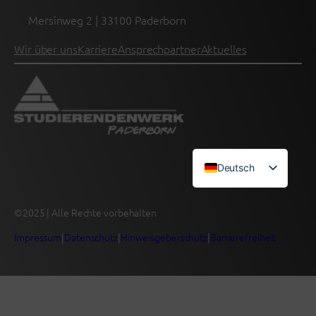
Mersinweg 2 | 33100 Paderborn
Wir über uns
Karriere
Ansprechpartner
Aktuelles
Deutsch
English (UK)
©2025 | Alle Rechte vorbehalten
Impressum
|
Datenschutz
|
Hinweisgeberschutz
|
Barrierefreiheit