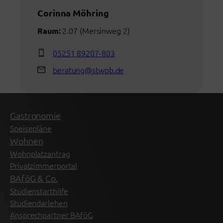
Corinna Möhring
2.07 (Mersinweg 2)
Raum:
05251 89207-803
beratung@stwpb.de
Gastronomie
Speisepläne
Wohnen
Wohnplatzantrag
Privatzimmerportal
BAföG & Co.
Studienstarthilfe
Studiendarlehen
Ansprechpartner BAföG