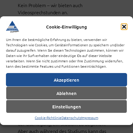
Kein Problem – wir bieten auch
Videosprechstunden an.
Vereinbare einfach einen Termin mit uns!
Cookie-Einwilligung
Termin vereinbaren
Um Ihnen die bestmögliche Erfahrung zu bieten, verwenden wir
Technologien wie Cookies, um Geräteinformationen zu speichern und/oder
darauf zuzugreifen. Wenn Sie diesen Technologien zustimmen, können wir
Daten wie Ihr Surfverhalten oder eindeutige IDs auf dieser Website
verarbeiten. Wenn Sie nicht zustimmen oder Ihre Zustimmung widerrufen,
FINANZIERUNGSWE
kann dies bestimmte Features und Funktionen beeinträchtigen.
GE
NEBEN BAFÖG
Akzeptieren
Du fragst Dich, ob Du Dir ein Studium
Ablehnen
(weiterhin) leisten kannst?
Einstellungen
Für viele Studieninteressierte ist die
Finanzierung ein entscheidender Faktor bei
Cookie-Richtlinie
Datenschutz
Impressum
der Überlegung, ein Studium zu beginnen.
Aber auch während des Studiums kann das