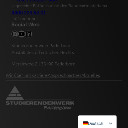
allgemeine Bafög Hotline des Bundesministeriums
0800 223 63 41
Let’s connect
Social Web
Instagram
YouTube
LinkedIn
Studierendenwerk Paderborn
Anstalt des öffentlichen Rechts
Mersinweg 2 | 33100 Paderborn
Wir über uns
Karriere
Ansprechpartner
Aktuelles
Deutsch