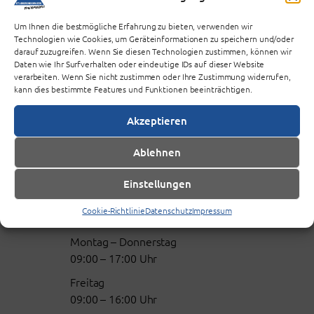
Um Ihnen die bestmögliche Erfahrung zu bieten, verwenden wir
Technologien wie Cookies, um Geräteinformationen zu speichern und/oder
darauf zuzugreifen. Wenn Sie diesen Technologien zustimmen, können wir
Daten wie Ihr Surfverhalten oder eindeutige IDs auf dieser Website
verarbeiten. Wenn Sie nicht zustimmen oder Ihre Zustimmung widerrufen,
kann dies bestimmte Features und Funktionen beeinträchtigen.
WO UND WANN?
Akzeptieren
Da geht’s lang:
Ablehnen
Gebäudeteil ME – Erdgeschoss.
Der Eingang ist durch das Picknick
Einstellungen
zu erreichen.
Cookie-Richtlinie
Datenschutz
Impressum
Öffnungszeiten:
Montag – Donnerstag
09:00 – 17:00 Uhr
Freitag
09:00 – 16:00 Uhr