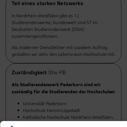
Teil eines starken Netzwerks
In Nordrhein-Westfalen gibt es 12
Studierendenwerke; bundesweit sind 57 im
Deutschen Studierendenwerk (DSW)
zusammengeschlossen.
Als moderner Dienstleister mit sozialem Auftrag
gestalten wir aktiv den Lebensraum Hochschule mit.
Zuständigkeit
Stw PB
Als Studierendenwerk Paderborn sind wir
zuständig für die Studierenden der Hochschulen:
Universität Paderborn
Hochschule Hamm-Lippstadt
Katholische Hochschule Nordrhein-Westfalen,
Abteilung Paderborn