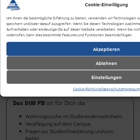
Cookie-Einwilligung
Um Ihnen die bestmögliche Erfahrung zu bieten, verwenden wir Technologien w
Zuständigkeit
Studienfinanzierung
speichern und/oder darauf zuzugreifen. Wenn Sie diesen Technologien zustimme
Surfverhalten oder eindeutige IDs auf dieser Website verarbeiten. Wenn Sie ni
Neben den schon aufgeführten Hochschulen, ist das
widerrufen, kann dies bestimmte Features und Funktionen beeinträchtigen.
StW Paderborn mit seinem Amt für
Akzeptieren
Ausbildungsförderung auch zuständig für:
Theologische Fakultät Paderborn
Ablehnen
Fachhochschule der Wirtschaft, Abteilung
Paderborn und Marburg
Einstellungen
Cookie-Richtlinie
Datenschutz
Impressum
Das StW PB
ist für Dich da
Wohnungssuche im Studierendenwohnheim
Verpflegung auf dem Campus
Fragen zur Studienfinanzierung und zum
BAföG