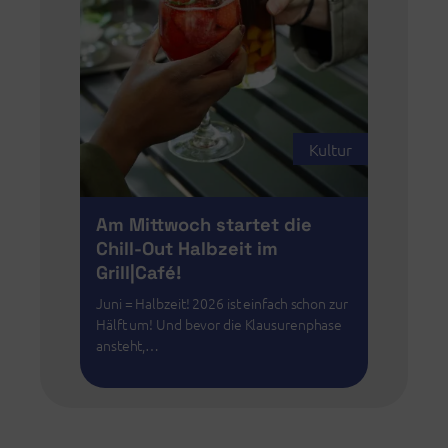
Kultur
Am Mittwoch startet die
Chill-Out Halbzeit im
Grill|Café!
Juni = Halbzeit! 2026 ist einfach schon zur
Hälft um! Und bevor die Klausurenphase
ansteht,…