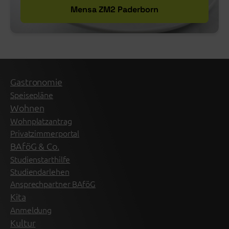
Mensa ZM2 Paderborn
Gastronomie
Speisepläne
Wohnen
Wohnplatzantrag
Privatzimmerportal
BAföG & Co.
Studienstarthilfe
Studiendarlehen
Ansprechpartner BAföG
Kita
Anmeldung
Kultur