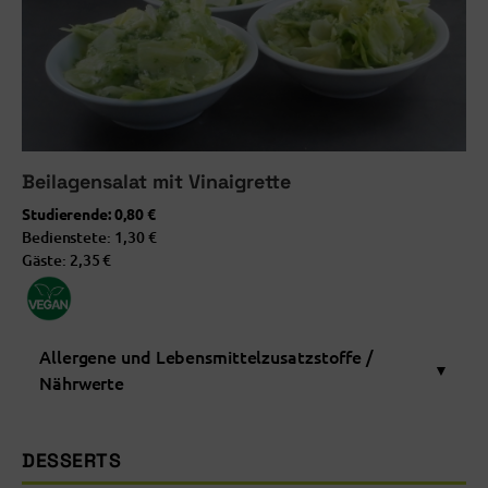
koffeinhaltig
NÄHRWERTE
Brennwert=4160 kJ (994 kcal)
Fett=68,2g
Beilagensalat mit Vinaigrette
davon gesättigte Fettsäuren=15,6g
Studierende:
0,80 €
Kohlenhydrate=70,0g
Bedienstete:
1,30 €
Gäste:
2,35 €
davon Zucker=23,8g
Eiweiß=22,8g
Salz=5,6g
Allergene und Lebensmittelzusatzstoffe /
▼
Nährwerte
ALLERGENE UND LEBENSMITTELZUSATZSTOFFE
DESSERTS
Senf und Senferzeugnisse