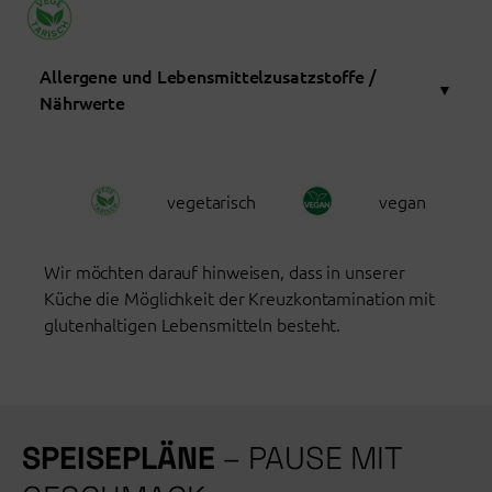
Allergene und Lebensmittelzusatzstoffe /
▼
Nährwerte
ALLERGENE UND LEBENSMITTELZUSATZSTOFFE
vegetarisch
vegan
Milch und Milcherzeugnisse (einschließlich Lactose)
Milcheiweiß
Wir möchten darauf hinweisen, dass in unserer
Küche die Möglichkeit der Kreuzkontamination mit
NÄHRWERTE
glutenhaltigen Lebensmitteln besteht.
Brennwert=922 kJ (220 kcal)
Fett=1,9g
davon gesättigte Fettsäuren=1,2g
SPEISEPLÄNE
– PAUSE MIT
Kohlenhydrate=33,3g
davon Zucker=32,2g