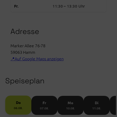
Mensa
Freitag: 11:30 bis 13:30 Uhr geöffnet
Fr.
11:30 – 13:30 Uhr
Basilica
Hamm
Adresse
Marker Allee 76-78
59063
Hamm
Auf Google Maps anzeigen
Speiseplan
Do
Fr
Mo
Di
06.08.
07.08.
10.08.
11.08.