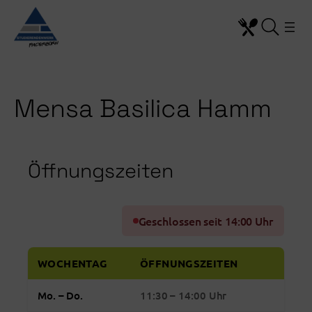
Zum Inhalt springen
Mensa Basilica Hamm
Öffnungszeiten
Geschlossen seit 14:00 Uhr
WOCHENTAG
ÖFFNUNGSZEITEN
Reguläre
Montag bis Donnerstag: 11:30 bis 14:00 Uhr ge
Mo. – Do.
11:30 – 14:00 Uhr
Öffnungszeiten