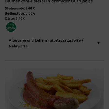
Blumenkohl-Falafel in cremiger Currysoße
Studierende:
3,60 €
Bedienstete:
5,30 €
Gäste:
6,40 €
Allergene und Lebensmittelzusatzstoffe /
▼
Nährwerte
ALLERGENE UND LEBENSMITTELZUSATZSTOFFE
Glutenhaltig
Glutenhaltig (Weizen)
Soja und Sojaerzeugnisse
Sesamsamen und Sesamsamenerzeugnisse
Schwefeldioxid und Sulfite
mit Konservierungsstoff(en)