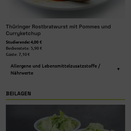
NÄHRWERTE
Thüringer Rostbratwurst mit Pommes und
Brennwert=2310 kJ (552 kcal)
Curryketchup
Fett=16,9g
Studierende:
4,00 €
davon gesättigte Fettsäuren=3,1g
Bedienstete:
5,90 €
Gäste:
7,10 €
Kohlenhydrate=74,2g
davon Zucker=11,4g
Allergene und Lebensmittelzusatzstoffe /
▼
Nährwerte
Eiweiß=17,8g
Salz=3,0g
ALLERGENE UND LEBENSMITTELZUSATZSTOFFE
BEILAGEN
Senf und Senferzeugnisse
Schwein
mit Farbstoff(en)
mit Phosphat