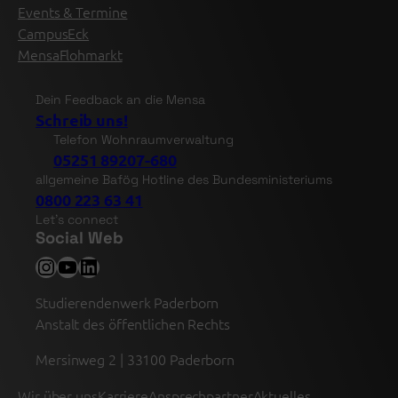
Events & Termine
CampusEck
MensaFlohmarkt
Dein Feedback an die Mensa
Schreib uns!
Telefon Wohnraumverwaltung
05251 89207-680
allgemeine Bafög Hotline des Bundesministeriums
0800 223 63 41
Let’s connect
Social Web
Instagram
YouTube
LinkedIn
Studierendenwerk Paderborn
Anstalt des öffentlichen Rechts
Mersinweg 2 | 33100 Paderborn
Wir über uns
Karriere
Ansprechpartner
Aktuelles