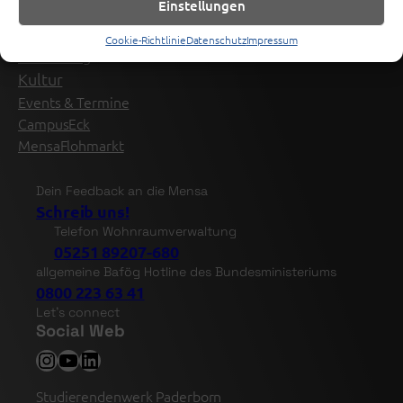
Einstellungen
Ansprechpartner BAföG
Kita
Cookie-Richtlinie
Datenschutz
Impressum
Anmeldung
Kultur
Events & Termine
CampusEck
MensaFlohmarkt
Dein Feedback an die Mensa
Schreib uns!
Telefon Wohnraumverwaltung
05251 89207-680
allgemeine Bafög Hotline des Bundesministeriums
0800 223 63 41
Let’s connect
Social Web
Instagram
YouTube
LinkedIn
Studierendenwerk Paderborn