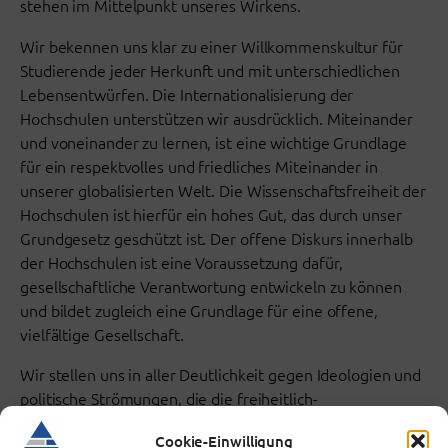
stehen im Mittelpunkt unseres Wirkens.
Wir bekennen uns klar zu einer Willkommenskultur für
Studierende jeder Herkunft und mit unterschiedlichen
Lebensentwürfen. Die Internationalisierung der
Hochschulen unterstützen wir ausdrücklich. Miteinander
und voneinander zu lernen, ist eine wichtige Grundlage
für ein respektvolles und friedliches Miteinander in
unserer globalisierten Welt. Die Wissenschaftsfreiheit der
Hochschulen ist hierfür ein hohes Gut, das durch unser
Grundgesetz geschützt ist. Der offene Diskurs innerhalb
der Hochschulen ist eine Voraussetzung dafür,
gesellschaftliche Verantwortung entwickeln zu können
und bildet zugleich eine Grundlage für eine offene,
vielfältige Gesellschaft.
Wir stellen uns in aller Deutlichkeit gegen Ideologien und
politische Strömungen, die die freiheitlich-
demokratischen Grundwerte missachten und das
Cookie-Einwilligung
vielfältige und tolerante Zusammenleben schwächen. Sie