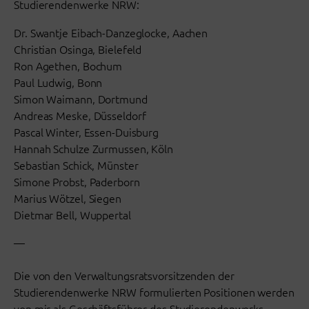
Studierendenwerke NRW:
Dr. Swantje Eibach-Danzeglocke, Aachen
Christian Osinga, Bielefeld
Ron Agethen, Bochum
Paul Ludwig, Bonn
Simon Waimann, Dortmund
Andreas Meske, Düsseldorf
Pascal Winter, Essen-Duisburg
Hannah Schulze Zurmussen, Köln
Sebastian Schick, Münster
Simone Probst, Paderborn
Marius Wötzel, Siegen
Dietmar Bell, Wuppertal
—
Die von den Verwaltungsratsvorsitzenden der
Studierendenwerke NRW formulierten Positionen werden
von mir als Geschäftsführer des Studierendenwerks