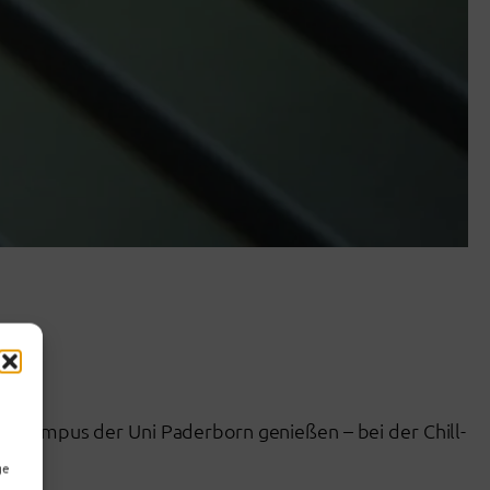
am Campus der Uni Paderborn genießen – bei der Chill-
ge