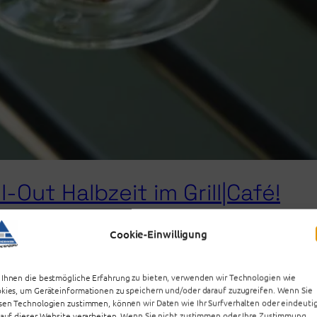
-Out Halbzeit im Grill|Café!
Cookie-Einwilligung
lausurenphase ansteht, möchten wir mit Dir den Sommer 
Ihnen die bestmögliche Erfahrung zu bieten, verwenden wir Technologien wie
kies, um Geräteinformationen zu speichern und/oder darauf zuzugreifen. Wenn Sie
sen Technologien zustimmen, können wir Daten wie Ihr Surfverhalten oder eindeuti
 auf dieser Website verarbeiten. Wenn Sie nicht zustimmen oder Ihre Zustimmung