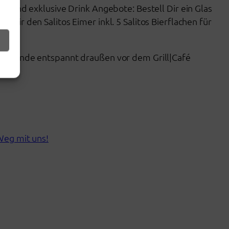
es und exklusive Drink Angebote: Bestell Dir ein Glas
Dir den Salitos Eimer inkl. 5 Salitos Bierflachen für
merabende entspannt draußen vor dem Grill|Café
Weg mit uns!