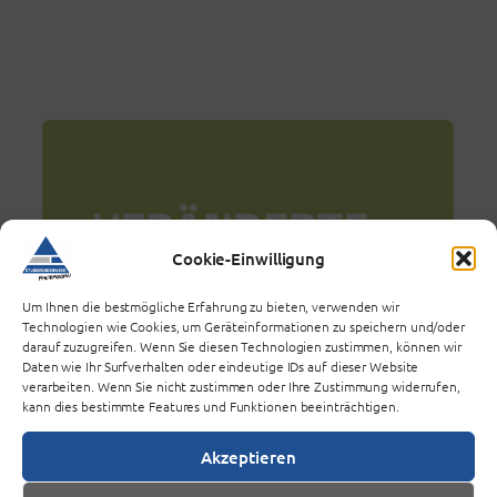
Cookie-Einwilligung
Um Ihnen die bestmögliche Erfahrung zu bieten, verwenden wir
Technologien wie Cookies, um Geräteinformationen zu speichern und/oder
darauf zuzugreifen. Wenn Sie diesen Technologien zustimmen, können wir
Daten wie Ihr Surfverhalten oder eindeutige IDs auf dieser Website
verarbeiten. Wenn Sie nicht zustimmen oder Ihre Zustimmung widerrufen,
kann dies bestimmte Features und Funktionen beeinträchtigen.
Akzeptieren