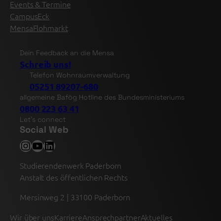
Events & Termine
CampusEck
MensaFlohmarkt
Dein Feedback an die Mensa
Schreib uns!
Telefon Wohnraumverwaltung
05251 89207-680
allgemeine Bafög Hotline des Bundesministeriums
0800 223 63 41
Let’s connect
Social Web
Instagram
YouTube
LinkedIn
Studierendenwerk Paderborn
Anstalt des öffentlichen Rechts
Mersinweg 2 | 33100 Paderborn
Wir über uns
Karriere
Ansprechpartner
Aktuelles