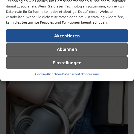
Technologien wie Cookies, um Geräteinformationen zu speichern und/oder
zum 09.10.26
darauf zuzugreifen. Wenn Sie diesen Technologien zustimmen, können wir
Daten wie Ihr Surfverhalten oder eindeutige IDs auf dieser Website
verarbeiten. Wenn Sie nicht zustimmen oder Ihre Zustimmung widerrufen,
kann dies bestimmte Features und Funktionen beeinträchtigen.
Akzeptieren
Ablehnen
Einstellungen
Cookie-Richtlinie
Datenschutz
Impressum