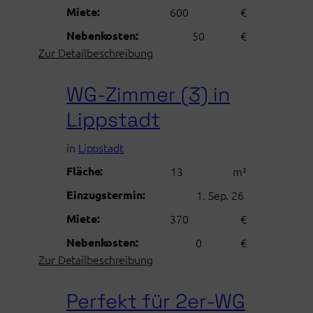
Paderborn
Miete:
600
€
Nebenkosten:
50
€
:
Zur Detailbeschreibung
Direkt
an
WG-Zimmer (3) in
der
Lippstadt
Uni
in
Lippstadt
Fläche:
13
m²
Einzugstermin:
1. Sep. 26
Miete:
370
€
Nebenkosten:
0
€
:
Zur Detailbeschreibung
WG-
Zimmer
Perfekt für 2er-WG
(3)