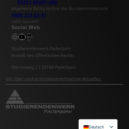
05251 89207-680
allgemeine Bafög Hotline des Bundesministeriums
0800 223 63 41
Let’s connect
Social Web
Instagram
YouTube
LinkedIn
Studierendenwerk Paderborn
Anstalt des öffentlichen Rechts
Mersinweg 2 | 33100 Paderborn
Wir über uns
Karriere
Ansprechpartner
Aktuelles
Deutsch