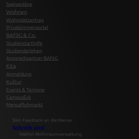
WG
Speisepläne
–
Wohnen
3-
Wohnplatzantrag
Zimmer-
Privatzimmerportal
Wohnung
BAföG & Co.
direkt
Studienstarthilfe
an
Studiendarlehen
der
Ansprechpartner BAföG
Universität
Kita
Paderborn
Anmeldung
–
Kultur
ab
Events & Termine
01.10.
CampusEck
frei
MensaFlohmarkt
Dein Feedback an die Mensa
Schreib uns!
Telefon Wohnraumverwaltung