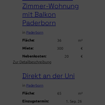
Zimmer-Wohnung
mit Balkon
Paderborn
in
Paderborn
Fläche:
36
m²
Miete:
300
€
Nebenkosten:
20
€
:
Zur Detailbeschreibung
voll
möblierte
Direkt an der Uni
1-
Zimmer-
in
Paderborn
Wohnung
Fläche:
65
m²
mit
Balkon
Einzugstermin:
1. Sep. 26