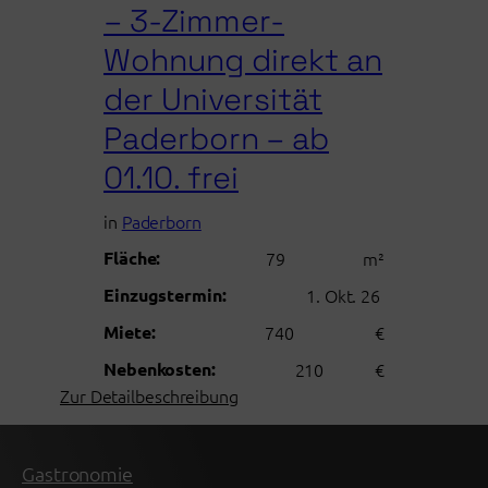
– 3-Zimmer-
in
Lippstadt
Wohnung direkt an
der Universität
Paderborn – ab
01.10. frei
in
Paderborn
Fläche:
79
m²
Einzugstermin:
1. Okt. 26
Miete:
740
€
Nebenkosten:
210
€
:
Zur Detailbeschreibung
Perfekt
für
2er-
Gastronomie