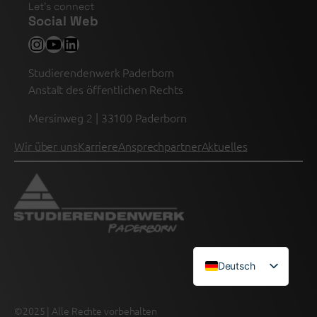
Let’s connect
Social Web
Instagram
YouTube
LinkedIn
Studierendenwerk Paderborn
Anstalt des öffentlichen Rechts
Mersinweg 2 | 33100 Paderborn
Wir über uns
Karriere
Ansprechpartner
Aktuelles
Deutsch
English (UK)
©2025 | Alle Rechte vorbehalten