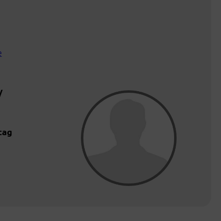
e
/
tag