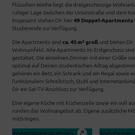
Flüsschen Weihe liegt die dreigeschossige Wohnan
ruhiger Lage zwischen der Unionstraße und dem Ko
Insgesamt stehen Dir hier
49 Doppel-Apartments
Studierende zur Verfügung.
Die Apartments sind
ca. 45 m² groß
und bieten Dir
Wohnumfeld. Alle Apartments im Erdgeschoss sin
gestaltet. Die einzelnen Zimmer mit einer Größe v
optimal auf Deinen studentischen Alltag abgestimm
gehören ein Bett, ein Schrank und ein Regal sowie ei
funktionalem Schreibtisch, Stuhl und Internetanbind
Dir ein Sat-TV-Anschluss zur Verfügung.
Eine eigene Küche mit Küchenzeile sowie ein voll a
runden das Wohnangebot ab. Eigene zusätzliche Mö
mitbringen.
Wohnplatzantrag senden
Wohnformen u