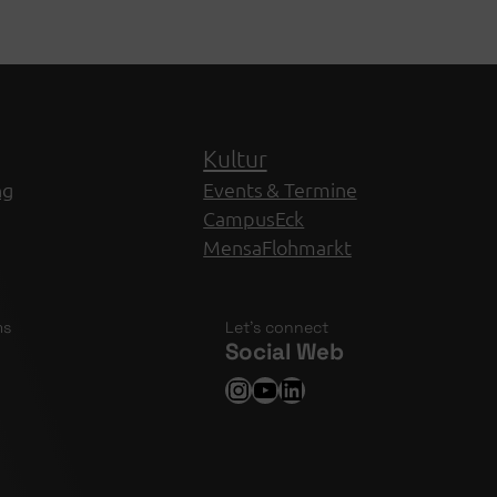
Kultur
ng
Events & Termine
CampusEck
MensaFlohmarkt
ms
Let’s connect
Social Web
Instagram
YouTube
LinkedIn