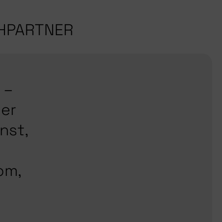
CHPARTNER
 –
er
nst,
om,