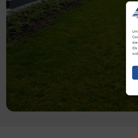
Um 
Coo
die
IDs
wid