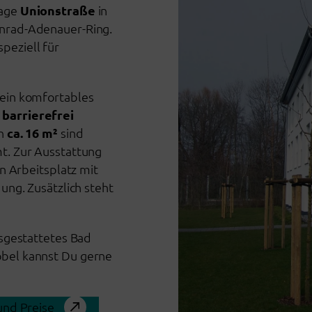
lage
Unionstraße
in
nrad-Adenauer-Ring.
speziell für
 ein komfortables
d
barrierefrei
on
ca. 16 m²
sind
t. Zur Ausstattung
n Arbeitsplatz mit
ung. Zusätzlich steht
usgestattetes Bad
bel kannst Du gerne
nd Preise