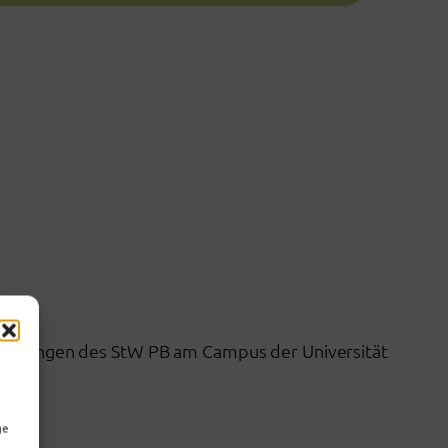
richtungen des StW PB am Campus der Universität
ge