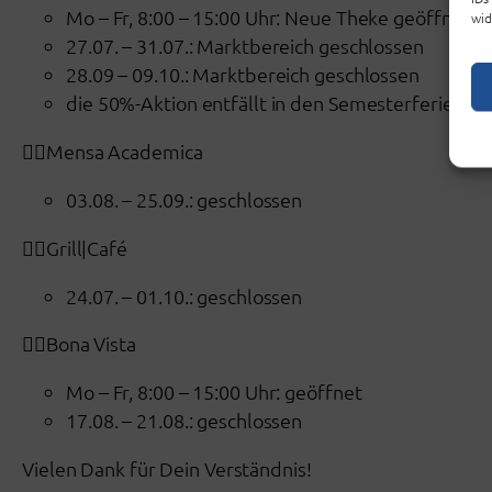
Mo – Fr, 8:00 – 15:00 Uhr: Neue Theke geöffnet
wid
27.07. – 31.07.: Marktbereich geschlossen
28.09 – 09.10.: Marktbereich geschlossen
die 50%-Aktion entfällt in den Semesterferien
👉🏼Mensa Academica
03.08. – 25.09.: geschlossen
👉🏼Grill|Café
24.07. – 01.10.: geschlossen
👉🏼Bona Vista
Mo – Fr, 8:00 – 15:00 Uhr: geöffnet
17.08. – 21.08.: geschlossen
Vielen Dank für Dein Verständnis!