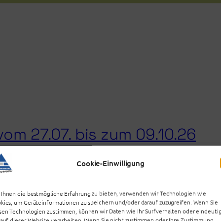
om 27.07. bis zum 09.10.26
Cookie-Einwilligung
änderte Öffnungszeiten für folgende gastronomische Ein
Ihnen die bestmögliche Erfahrung zu bieten, verwenden wir Technologien wie
kies, um Geräteinformationen zu speichern und/oder darauf zuzugreifen. Wenn Sie
sen Technologien zustimmen, können wir Daten wie Ihr Surfverhalten oder eindeuti
 auf dieser Website verarbeiten. Wenn Sie nicht zustimmen oder Ihre Zustimmung