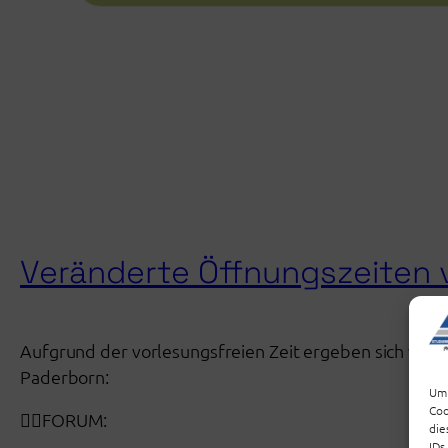
Veränderte Öffnungszeiten v
Aufgrund der vorlesungsfreien Zeit ergeben sich ver
Paderborn:
Um 
Coo
👉🏼FORUM:
die
IDs