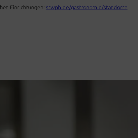
chen Einrichtungen:
stwpb.de/gastronomie/standorte